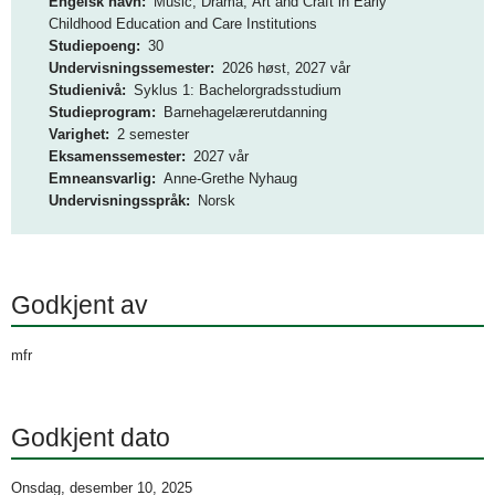
Engelsk navn
Music, Drama, Art and Craft in Early
o
e
Childhood Education and Care Institutions
Studiepoeng
30
g
l
Undervisningssemester
2026 høst, 2027 vår
D
Studienivå
Syklus 1: Bachelorgradsstudium
d
Studieprogram
Barnehagelærerutdanning
M
Varighet
2 semester
i
Eksamenssemester
2027 vår
M
n
Emneansvarlig
Anne-Grethe Nyhaug
H
Undervisningsspråk
Norsk
g
Godkjent av
mfr
Godkjent dato
Onsdag, desember 10, 2025