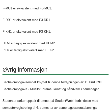
F-MU1 er ekvivalent med F3-MU1.
F-DR1 er ekvivalent med F3-DR1.
F-KH1 er ekvivalent med F3-KH1.
HEM er faglig ekvivalent med HEM2.
PEK er faglig ekvivalent med PEK2
Øvrig informasjon
Bacheloroppgaveemnet knyttet til denne fordypningen er: BHBAC3910
Bacheloroppgave - Musikk, drama, kunst og håndverk i barnehagen.
Studenter søker opptak til emnet på StudentWeb i forbindelse med
semesterregistrering til 4. semester av barnehagelærerutdanninga.