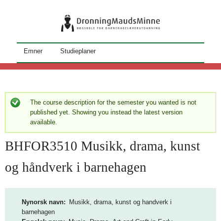
Hopp
til
hovedinnhold
S
Emner
Studieplaner
t
u
d
The course description for the semester you wanted is not
S
i
published yet. Showing you instead the latest version
t
available.
e
a
BHFOR3510 Musikk, drama, kunst
k
t
a
og håndverk i barnehagen
u
t
s
a
Nynorsk navn
Musikk, drama, kunst og handverk i
l
m
barnehagen