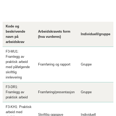
Kode og
beskrivende
Arbeidskravets form
Individuell/gruppe
navn på
(hva vurderes)
arbeidskrav
F3-MU1:
Framlegg av
praktisk arbeid
Framføring og rapport
Gruppe
med påfølgende
skriftlig
innlevering
F3-DR1:
Framlegg av
Framføring/presentasjon
Gruppe
praktisk arbeid
F3-KH1: Praktisk
arbeid med
Skriftlig oppgave
Individuell