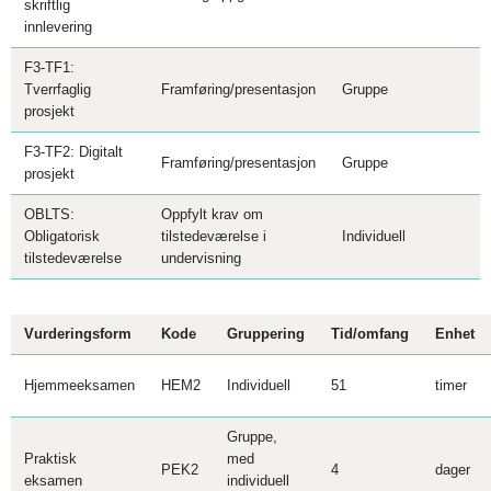
skriftlig
innlevering
F3-TF1:
Tverrfaglig
Framføring/presentasjon
Gruppe
prosjekt
F3-TF2: Digitalt
Framføring/presentasjon
Gruppe
prosjekt
OBLTS:
Oppfylt krav om
Obligatorisk
tilstedeværelse i
Individuell
tilstedeværelse
undervisning
Vurderingsform
Kode
Gruppering
Tid/omfang
Enhet
Hjemmeeksamen
HEM2
Individuell
51
timer
Gruppe,
Praktisk
med
PEK2
4
dager
eksamen
individuell