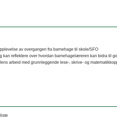
s opplevelse av overgangen fra barnehage til skole/SFO
og kan reflektere over hvordan barnehagelæreren kan bidra til 
skolens arbeid med grunnleggende lese-, skrive- og matematikko
liste