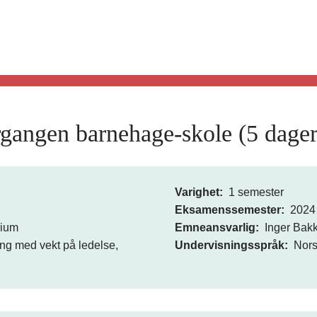
angen barnehage-skole (5 dager
Varighet
1 semester
Eksamenssemester
2024
dium
Emneansvarlig
Inger Bak
g med vekt på ledelse,
Undervisningsspråk
Nor