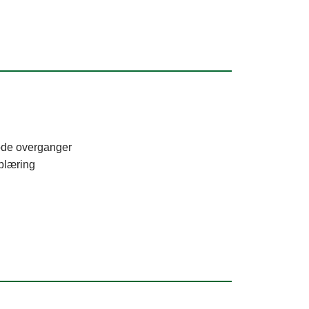
gode overganger
pplæring