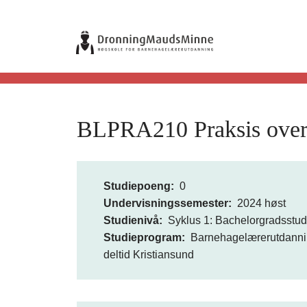
Hopp
til
S
hovedinnhold
t
u
BLPRA210 Praksis overg
d
i
e
Studiepoeng
0
Undervisningssemester
2024 høst
k
Studienivå
Syklus 1: Bachelorgradsstu
Studieprogram
Barnehagelærerutdannin
a
deltid Kristiansund
t