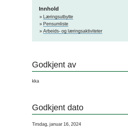
a
Innhold
l
Læringsutbytte
o
Pensumliste
Arbeids- og læringsaktiviteter
g
D
M
Godkjent av
M
kka
H
Godkjent dato
Tirsdag, januar 16, 2024