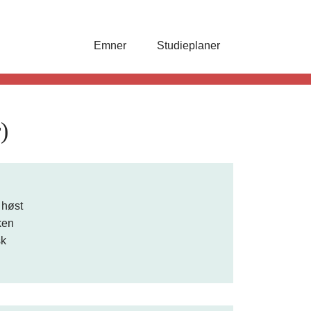
Emner
Studieplaner
)
 høst
ken
sk