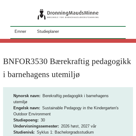
Hopp
til
hovedinnhold
S
Emner
Studieplaner
t
u
d
BNFOR3530 Bærekraftig pedagogikk
i
i barnehagens utemiljø
e
k
Nynorsk navn
Berekraftig pedagogikk i barnehagens
a
utemiljø
Engelsk navn
Sustainable Pedagogy in the Kindergarten's
t
Outdoor Environment
a
Studiepoeng
30
Undervisningssemester
2026 høst, 2027 vår
l
Studienivå
Syklus 1: Bachelorgradsstudium