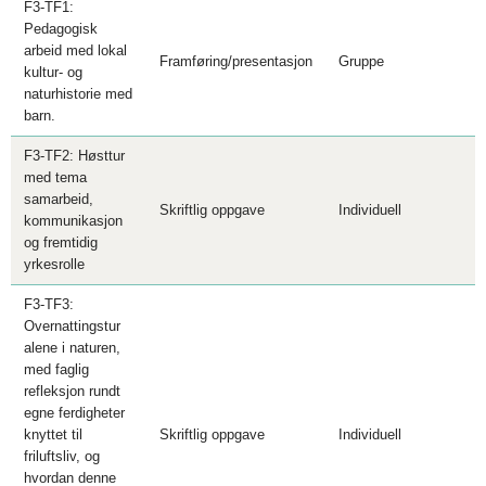
F3-TF1:
Pedagogisk
arbeid med lokal
Framføring/presentasjon
Gruppe
kultur- og
naturhistorie med
barn.
F3-TF2: Høsttur
med tema
samarbeid,
Skriftlig oppgave
Individuell
kommunikasjon
og fremtidig
yrkesrolle
F3-TF3:
Overnattingstur
alene i naturen,
med faglig
refleksjon rundt
egne ferdigheter
knyttet til
Skriftlig oppgave
Individuell
friluftsliv, og
hvordan denne