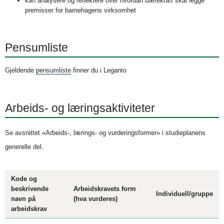
kan analysere og reflektere over hvordan bærekraft skal legge
premisser for barnehagens virksomhet
Pensumliste
Gjeldende
pensumliste
finner du i Leganto
Arbeids- og læringsaktiviteter
Se avsnittet «Arbeids-, lærings- og vurderingsformer» i studieplanens
generelle del.
Kode og
beskrivende
Arbeidskravets form
Individuell/gruppe
navn på
(hva vurderes)
arbeidskrav