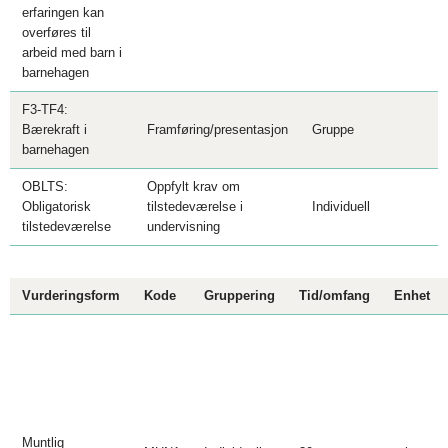
erfaringen kan
overføres til
arbeid med barn i
barnehagen
F3-TF4:
Bærekraft i
Framføring/presentasjon
Gruppe
barnehagen
OBLTS:
Oppfylt krav om
Obligatorisk
tilstedeværelse i
Individuell
tilstedeværelse
undervisning
Vurderingsform
Kode
Gruppering
Tid/omfang
Enhet
Muntlig