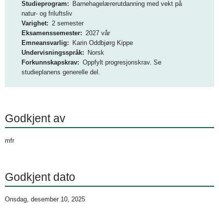
Studieprogram
Barnehagelærerutdanning med vekt på
o
natur- og friluftsliv
g
Varighet
2 semester
Eksamenssemester
2027 vår
D
Emneansvarlig
Karin Oddbjørg Kippe
Undervisningsspråk
Norsk
M
Forkunnskapskrav
Oppfylt progresjonskrav. Se
M
studieplanens generelle del.
H
Godkjent av
mfr
Godkjent dato
Onsdag, desember 10, 2025