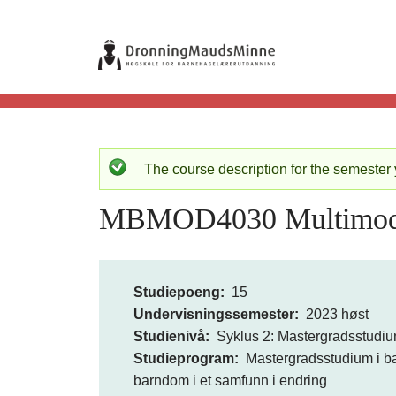
Hopp
til
S
hovedinnhold
t
u
d
The course description for the semester 
S
i
MBMOD4030 Multimodalit
t
e
a
k
Studiepoeng
15
t
Undervisningssemester
2023 høst
a
u
Studienivå
Syklus 2: Mastergradsstudium
t
Studieprogram
Mastergradsstudium i 
s
barndom i et samfunn i endring