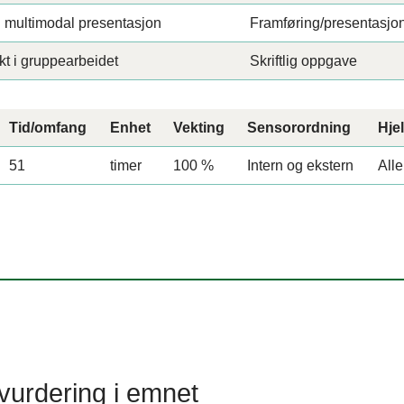
multimodal presentasjon
Framføring/presentasjo
 i gruppearbeidet
Skriftlig oppgave
Tid/omfang
Enhet
Vekting
Sensorordning
Hje
51
timer
100 %
Intern og ekstern
Alle
urdering i emnet