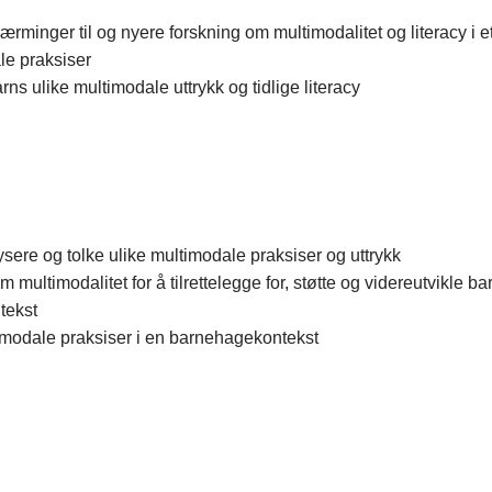
ærminger til og nyere forskning om multimodalitet og literacy i 
e praksiser
ns ulike multimodale uttrykk og tidlige literacy
lysere og tolke ulike multimodale praksiser og uttrykk
ltimodalitet for å tilrettelegge for, støtte og videreutvikle bar
tekst
timodale praksiser i en barnehagekontekst