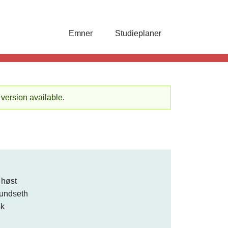
Emner
Studieplaner
 version available.
 høst
undseth
sk