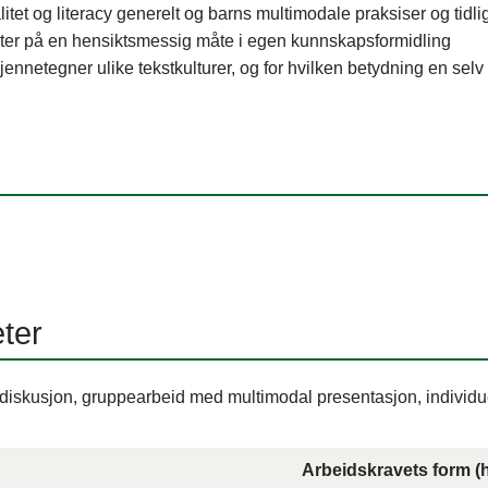
tet og literacy generelt og barns multimodale praksiser og tidlig
ter på en hensiktsmessig måte i egen kunnskapsformidling
ennetegner ulike tekstkulturer, og for hvilken betydning en selv h
eter
 diskusjon, gruppearbeid med multimodal presentasjon, individu
Arbeidskravets form (