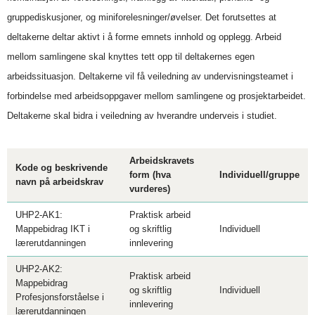
gruppediskusjoner, og miniforelesninger/øvelser. Det forutsettes at
deltakerne deltar aktivt i å forme emnets innhold og opplegg. Arbeid
mellom samlingene skal knyttes tett opp til deltakernes egen
arbeidssituasjon. Deltakerne vil få veiledning av undervisningsteamet i
forbindelse med arbeidsoppgaver mellom samlingene og prosjektarbeidet.
Deltakerne skal bidra i veiledning av hverandre underveis i studiet.
Arbeidskravets
Kode og beskrivende
form (hva
Individuell/gruppe
navn på arbeidskrav
vurderes)
UHP2-AK1:
Praktisk arbeid
Mappebidrag IKT i
og skriftlig
Individuell
lærerutdanningen
innlevering
UHP2-AK2:
Praktisk arbeid
Mappebidrag
og skriftlig
Individuell
Profesjonsforståelse i
innlevering
lærerutdanningen