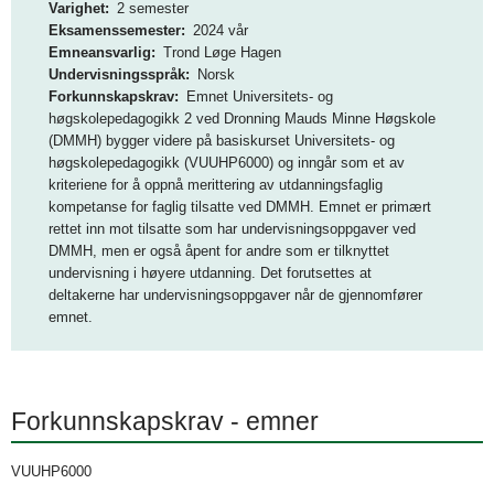
Varighet
2 semester
o
Eksamenssemester
2024 vår
g
Emneansvarlig
Trond Løge Hagen
Undervisningsspråk
Norsk
D
Forkunnskapskrav
Emnet Universitets- og
høgskolepedagogikk 2 ved Dronning Mauds Minne Høgskole
M
(DMMH) bygger videre på basiskurset Universitets- og
M
høgskolepedagogikk (VUUHP6000) og inngår som et av
kriteriene for å oppnå merittering av utdanningsfaglig
H
kompetanse for faglig tilsatte ved DMMH. Emnet er primært
rettet inn mot tilsatte som har undervisningsoppgaver ved
DMMH, men er også åpent for andre som er tilknyttet
undervisning i høyere utdanning. Det forutsettes at
deltakerne har undervisningsoppgaver når de gjennomfører
emnet.
Forkunnskapskrav - emner
VUUHP6000