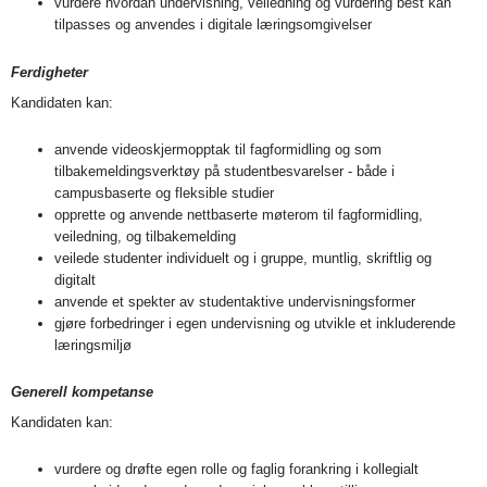
vurdere hvordan undervisning, veiledning og vurdering best kan
tilpasses og anvendes i digitale læringsomgivelser
Ferdigheter
Kandidaten kan:
anvende videoskjermopptak til fagformidling og som
tilbakemeldingsverktøy på studentbesvarelser - både i
campusbaserte og fleksible studier
opprette og anvende nettbaserte møterom til fagformidling,
veiledning, og tilbakemelding
veilede studenter individuelt og i gruppe, muntlig, skriftlig og
digitalt
anvende et spekter av studentaktive undervisningsformer
gjøre forbedringer i egen undervisning og utvikle et inkluderende
læringsmiljø
Generell kompetanse
Kandidaten kan:
vurdere og drøfte egen rolle og faglig forankring i kollegialt