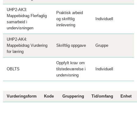
UHP2-AK3:
Praktisk arbeid
Mappebidrag Flerfaglig
og skriftlig
Individuell
samarbeid i
innlevering
undervisningen
UHP2-AK4:
Mappebidrag Vurdering
Skriftlig oppgave
Gruppe
for læring
Oppfylt krav om
OBLTS
tilstedeværelse i
Individuell
undervisning
Vurderingsform
Kode
Gruppering
Tid/omfang
Enhet