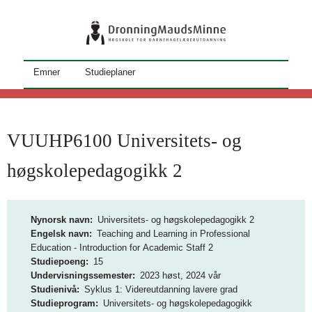
Hopp
til
hovedinnhold
S
Emner
Studieplaner
t
u
d
VUUHP6100 Universitets- og
i
høgskolepedagogikk 2
e
k
Nynorsk navn
Universitets- og høgskolepedagogikk 2
a
Engelsk navn
Teaching and Learning in Professional
Education - Introduction for Academic Staff 2
t
Studiepoeng
15
a
Undervisningssemester
2023 høst, 2024 vår
Studienivå
Syklus 1: Videreutdanning lavere grad
l
Studieprogram
Universitets- og høgskolepedagogikk