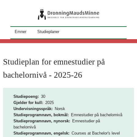
Hopp
til
hovedinnhold
S
Emner
Studieplaner
t
u
d
Studieplan for emnestudier på
i
bachelornivå - 2025-26
e
k
Studiepoeng
30
a
Gjelder for kull
2025
Undervisningsspråk
Norsk
t
Studieprogramnavn, bokmål
Emnestudier på bachelornivå
a
Studieprogramnavn, nynorsk
Emnestudier på
bachelornivå
l
Studieprogramnavn, engelsk
Courses at Bachelor's level