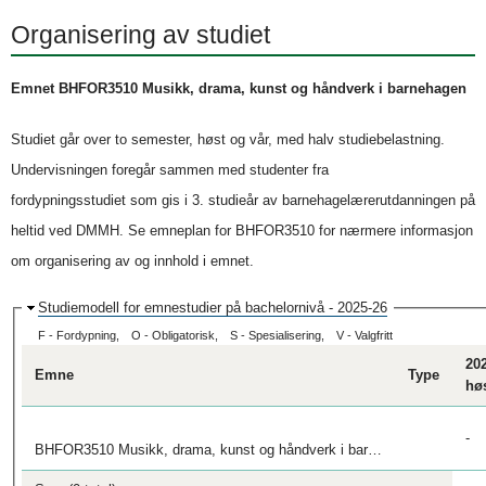
Organisering av studiet
Emnet BHFOR3510 Musikk, drama, kunst og håndverk i barnehagen
Studiet går over to semester, høst og vår, med halv studiebelastning.
Undervisningen foregår sammen med studenter fra
fordypningsstudiet som gis i 3. studieår av barnehagelærerutdanningen på
heltid ved DMMH. Se emneplan for BHFOR3510 for nærmere informasjon
om organisering av og innhold i emnet.
S
Studiemodell for emnestudier på bachelornivå - 2025-26
k
F - Fordypning
O - Obligatorisk
S - Spesialisering
V - Valgfritt
j
20
u
Emne
Type
hø
l
-
BHFOR3510 Musikk, drama, kunst og håndverk i barnehagen