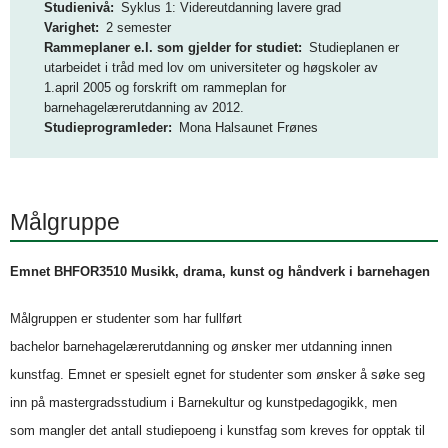
Studienivå
Syklus 1: Videreutdanning lavere grad
o
Varighet
2 semester
g
Rammeplaner e.l. som gjelder for studiet
Studieplanen er
utarbeidet i tråd med lov om universiteter og høgskoler av
D
1.april 2005 og forskrift om rammeplan for
barnehagelærerutdanning av 2012.
M
Studieprogramleder
Mona Halsaunet Frønes
M
H
Målgruppe
Emnet BHFOR3510 Musikk, drama, kunst og håndverk i barnehagen
Målgruppen er studenter som har fullført
bachelor barnehagelærerutdanning og ønsker mer utdanning innen
kunstfag. Emnet er spesielt egnet for studenter som ønsker å søke seg
inn på mastergradsstudium i Barnekultur og kunstpedagogikk, men
som mangler det antall studiepoeng i kunstfag som kreves for opptak til